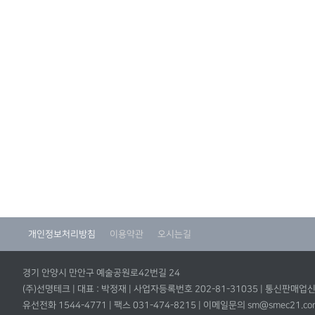
개인정보처리방침
이용약관
오시는길
경기 안양시 만안구 예술공원로42번길 24
(주)선명테크 | 대표 : 박정재 | 사업자등록번호 202-81-31035 | 통신판매
유선전화 1544-4771 | 팩스 031-474-8215 | 이메일문의 sm@smec21.co