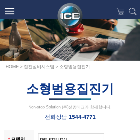
(주)선명테크
ICE한국총판 선명청소기,청소장비,바닥청소차,아마노집진기,습식,건식,탑승식,보행식,주차장청소장비,건물청소장비,공장청소장비,공업용진공청소기,공장,창고,주차장,마트,학교,바닥관리,프리미엄 산업용 청소장비의 모든것
HOME > 집진설비시스템 > 소형범용집진기
소형범용집진기
Non-stop Solution (주)선명테크가 함께합니다.
전화상담
1544-4771
*
모델명